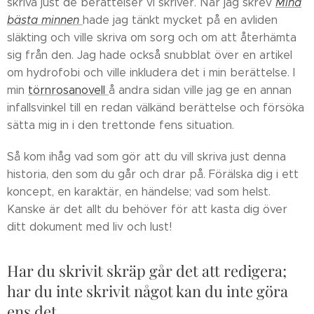
skriva just de berättelser vi skriver. När jag skrev
Mina
bästa minnen
hade jag tänkt mycket på en avliden
släkting och ville skriva om sorg och om att återhämta
sig från den. Jag hade också snubblat över en artikel
om hydrofobi och ville inkludera det i min berättelse. I
min
törnrosanovell
å andra sidan ville jag ge en annan
infallsvinkel till en redan välkänd berättelse och försöka
sätta mig in i den trettonde fens situation.
Så kom ihåg vad som gör att du vill skriva just denna
historia, den som du går och drar på. Förälska dig i ett
koncept, en karaktär, en händelse; vad som helst.
Kanske är det allt du behöver för att kasta dig över
ditt dokument med liv och lust!
Har du skrivit skräp går det att redigera;
har du inte skrivit något kan du inte göra
ens det.