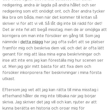
redigering, andra är lagda på andra hållet och ser
redigering som ett onödigt ont, och åter andra tycker
lika bra om båda, men när det kommer till kritan så
skriver vi för att vi vill. Så låt dig inte bli rädd för det!
Det är inte fel att begå misstag, men de är omöjliga att
korrigera om man inte försöker en gång till. Som jag
nämnde i
detta inlägg
har jag ofta svårt att se platser
framför mig och beskriva dem väl, och det är ofta lätt
genant för mig att läsa mina egna beskrivningar och
inse att inte ens jag kan föreställa mig hur scenen ser
ut. Men jag gör mitt bästa för att fixa dem och
försöker inkorporera fler beskrivningar i mina första
utkast.
Eftersom jag vet att jag kan rätta till mina misstag i
efterhand håller de mig inte tillbaka när jag börjar
skriva. Jag skriver det jag vill och kan, njuter av att
kunna berätta en historia och oroar mig för