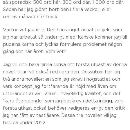
så sporadisk; 500 ord här, 300 ord där, 1 000 ord där.
Sedan har jag glömt bort den i flera veckor, eller
rentav månader, i sträck.
Varför vet jag inte. Det finns inget annat projekt som
jag har arbetat så underligt med. Kanske kommer jag till
pudelns kärna och lyckas formulera problemet någon
gång det här året. Vem vet?
Jag vill inte bara hinna skriva ett första utkast av denna
novell, utan vill också redigera den. Dessutom har jag
två andra noveller; en som jag skrev i högstadiet och
vars koncept jag fortfarande är nöjd med även om
utförandet är av - ähum - tvivelaktig kvalitet, och det
"kära återseende" som jag beskrev i
detta inlägg
, vars
första utkast också behöver redigeras enligt den kritik
jag har fått av testläsare. Dessa tre noveller vill jag
finslipa under 2022.