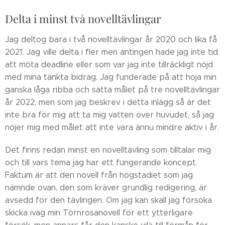
Delta i minst två novelltävlingar
Jag deltog bara i två novelltävlingar år 2020 och lika få
2021. Jag ville delta i fler men antingen hade jag inte tid
att möta deadline eller som var jag inte tillräckligt nöjd
med mina tänkta bidrag. Jag funderade på att höja min
ganska låga ribba och sätta målet på tre novelltävlingar
år 2022, men som jag beskrev i detta inlägg så är det
inte bra för mig att ta mig vatten över huvudet, så jag
nöjer mig med målet att inte vara ännu mindre aktiv i år.
Det finns redan minst en novelltävling som tilltalar mig
och till vars tema jag har ett fungerande koncept.
Faktum är att den novell från högstadiet som jag
nämnde ovan, den som kräver grundlig redigering, är
avsedd för den tävlingen. Om jag kan skall jag försöka
skicka iväg min Törnrosanovell för ett ytterligare