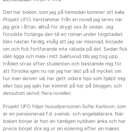
Den här boken, som jag på hemsidan kommer att kalla
Projekt UFO
, härstammar från en novell jag skrev när
jag gick i åttan, alltså för drygt sex år sedan. Jag
försökte förlänga den till en roman under högstadiet,
blev nästan färdig, insåg att jag var missnöjd, började
om och fick fortfarande inte rätsida på det. Sedan fick
idén ligga och mala i mitt bakhuvud tills jag tog upp
tråden strax efter studenten och bestämde mig för
att försöka igen nu när jag har läst på så mycket om
hur man skriver väl, har gett vidare tips som hjälpt mig
eller tips jag själv har kommit på här på bloggen, och
dessutom skrivit flera noveller.
Projekt UFO följer huvudpersonen Sofie Karlsson, som
är en pensionerad f.d. svensk- och engelsklärare. När
boken börjar är hon en tämligen nybliven änka och har
precis börjat dra sig ur sin isolering efter sin makes