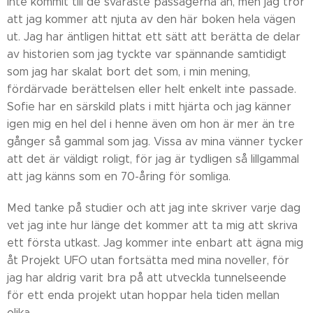
inte kommit till de svåraste passagerna än, men jag tror
att jag kommer att njuta av den här boken hela vägen
ut. Jag har äntligen hittat ett sätt att berätta de delar
av historien som jag tyckte var spännande samtidigt
som jag har skalat bort det som, i min mening,
fördärvade berättelsen eller helt enkelt inte passade.
Sofie har en särskild plats i mitt hjärta och jag känner
igen mig en hel del i henne även om hon är mer än tre
gånger så gammal som jag. Vissa av mina vänner tycker
att det är väldigt roligt, för jag är tydligen så lillgammal
att jag känns som en 70-åring för somliga.
Med tanke på studier och att jag inte skriver varje dag
vet jag inte hur länge det kommer att ta mig att skriva
ett första utkast. Jag kommer inte enbart att ägna mig
åt Projekt UFO utan fortsätta med mina noveller, för
jag har aldrig varit bra på att utveckla tunnelseende
för ett enda projekt utan hoppar hela tiden mellan
olika.