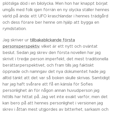
plötsliga död i en bilolycka. Men hon har knappt börjat
umgås med folk igen förrän en ny olycka ställer hennes
värld på ända: ett UFO kraschlandar i hennes trädgård
och dess förare ber henne om hjälp att bygga en
rymdstation.
Jag skriver ur
tillbakablickande första
personsperspektiv
, vilket är ett nytt och oväntat
beslut. Sedan jag skrev den första novellen har jag
skrivit i tredje person imperfekt, det mest traditionella
berättarperspektivet, och fram tills jag faktiskt
öppnade och namngav det nya dokumentet hade jag
alltid tänkt att det var så boken skulle skrivas. Samtidigt
har jag haft svårare att få en känsla för Sofies
personlighet än för någon annan huvudperson jag
hittills har hittat på. Jag vet inte exakt varför, men det
kan bero på att hennes personlighet i versionen jag
skrev i åttan mest utgjordes av bitterhet, sarkasm och