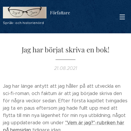
Författare
Språk- och historienörd
Jag har börjat skriva en bok!
21.08.2021
Jag har länge antytt att jag håller på att utveckla en
sci-fi-roman, och faktum är att jag började skriva den
för några veckor sedan. Efter första kapitlet tvingades
jag ta en paus eftersom jag hade fullt upp med att
flytta till min nya lägenhet för min nya utbildning, något
jag uppdaterade om under
"Vem är jag?"-rubriken här
på hemsidan
tidigare idag.