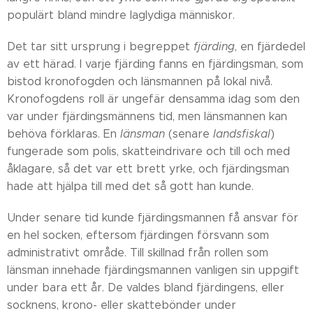
populärt bland mindre laglydiga människor.
Det tar sitt ursprung i begreppet
fjärding
, en fjärdedel
av ett härad. I varje fjärding fanns en fjärdingsman, som
bistod kronofogden och länsmannen på lokal nivå.
Kronofogdens roll är ungefär densamma idag som den
var under fjärdingsmännens tid, men länsmannen kan
behöva förklaras. En
länsman
(senare
landsfiskal
)
fungerade som polis, skatteindrivare och till och med
åklagare, så det var ett brett yrke, och fjärdingsman
hade att hjälpa till med det så gott han kunde.
Under senare tid kunde fjärdingsmannen få ansvar för
en hel socken, eftersom fjärdingen försvann som
administrativt område. Till skillnad från rollen som
länsman innehade fjärdingsmannen vanligen sin uppgift
under bara ett år. De valdes bland fjärdingens, eller
socknens, krono- eller skattebönder under