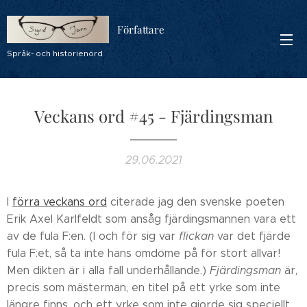
Författare
Språk- och historienörd
Veckans ord #45 - Fjärdingsman
29.06.2021
I
förra veckans ord
citerade jag den svenske poeten
Erik Axel Karlfeldt som ansåg fjärdingsmannen vara ett
av de fula F:en. (I och för sig var
flickan
var det fjärde
fula F:et, så ta inte hans omdöme på för stort allvar!
Men dikten är i alla fall underhållande.)
Fjärdingsman
är,
precis som mästerman, en titel på ett yrke som inte
längre finns, och ett yrke som inte gjorde sig speciellt