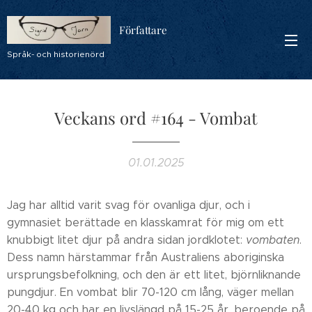
Författare
Språk- och historienörd
Veckans ord #164 - Vombat
01.01.2025
Jag har alltid varit svag för ovanliga djur, och i
gymnasiet berättade en klasskamrat för mig om ett
knubbigt litet djur på andra sidan jordklotet:
vombaten
.
Dess namn härstammar från Australiens aboriginska
ursprungsbefolkning, och den är ett litet, björnliknande
pungdjur. En vombat blir 70-120 cm lång, väger mellan
20-40 kg och har en livslängd på 15-25 år, beroende på