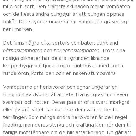
miljö och sort. Den främsta skillnaden mellan vombaten
och de flesta andra pungdjur är att pungen öppnas
bakåt. Det skyddar ungarna när vombaten gräver sig
ner i marken.
Det finns några olika sorters vombater, däribland
hårnosvombaten
och
nakennosvombaten
. Trots sina
nosliga olikheter har de alla i grunden liknande
kroppsbyggnad: tjock kropp, runt huvud med korta
runda öron, korta ben och en naken stumpsvans.
Vombaterna är herbivorer och ägnar ungefär en
tredjedel av dygnet åt att äta; främst gräs, men även
svampar och rötter. Deras päls är ofta svart, mörkgrå
eller ljusgrå, vilket kamouflerar dem väl i de flesta
terränger. Som många andra herbivorer är de i regel
fredliga, men deras styrka och kraftiga klor gör dem till
farliga motståndare om de blir attackerade. De går att