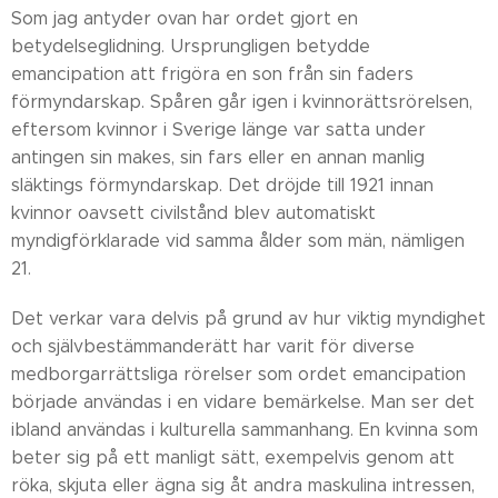
Som jag antyder ovan har ordet gjort en
betydelseglidning. Ursprungligen betydde
emancipation att frigöra en son från sin faders
förmyndarskap. Spåren går igen i kvinnorättsrörelsen,
eftersom kvinnor i Sverige länge var satta under
antingen sin makes, sin fars eller en annan manlig
släktings förmyndarskap. Det dröjde till 1921 innan
kvinnor oavsett civilstånd blev automatiskt
myndigförklarade vid samma ålder som män, nämligen
21.
Det verkar vara delvis på grund av hur viktig myndighet
och självbestämmanderätt har varit för diverse
medborgarrättsliga rörelser som ordet emancipation
började användas i en vidare bemärkelse. Man ser det
ibland användas i kulturella sammanhang. En kvinna som
beter sig på ett manligt sätt, exempelvis genom att
röka, skjuta eller ägna sig åt andra maskulina intressen,