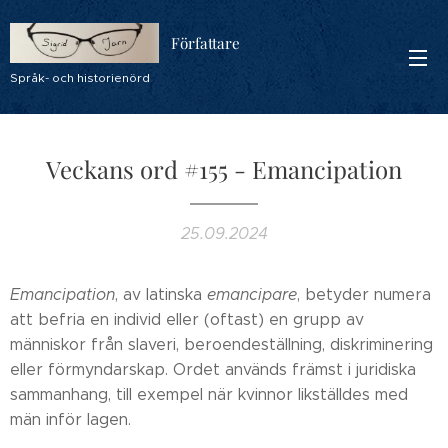
Författare
Språk- och historienörd
Veckans ord #155 - Emancipation
25.09.2024
Emancipation
, av latinska
emancipare
, betyder numera
att befria en individ eller (oftast) en grupp av
människor från slaveri, beroendeställning, diskriminering
eller förmyndarskap. Ordet används främst i juridiska
sammanhang, till exempel när kvinnor likställdes med
män inför lagen.