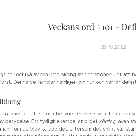
Veckans ord #101 - Defi
25.10.2022
gs för del två av min utforskning av definitioner! För att
örst. Denna del handlar nämligen om hur och varför defini
lidning
ning
innebär att ett ord betyder en viss sak och sedan över
ny betydelse. Ett tydligt exempel är ordet
kärring
, även s
mang om de blev kallade det, eftersom det enligt vår stand