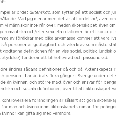
gt.
empel är ordet
äktenskap
, som syftar på ett socialt och j
rhållande. Vad jag menar med det är att ordet
art
, även om
om vi människor inte rår över, medan äktenskapet, även 
iga romantiska och/eller sexuella relationer, är ett koncept 
mma av föräldrar med olika arvsmassa kommer att vara livsd
två personer är godtagbart och vilka krav som måste ställa
 godtagna definitionen får en viss social, politisk, juridisk 
 betydelse) tenderar att bli hetlevrad och passionerad.
ndre ändras sådana definitioner då och då. Äktenskapets r
ch pension - har ändrats flera gånger i Sverige under det 
nde än kvinnan, och större makt över och ansvar för pengarn
idiska och sociala definitionen, över till att äktenskapet v
kontroversiella förändringen är såklart att göra äktenska
lnad för man och kvinna inom äktenskapets ramar, för poäng
 kvinnor kan gifta sig med varandra.