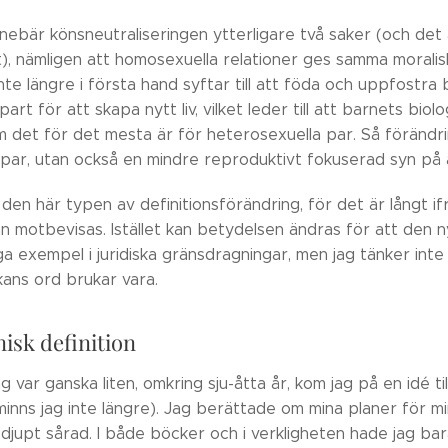
innebär könsneutraliseringen ytterligare två saker (och de
lt), nämligen att homosexuella relationer ges samma morali
te längre i första hand syftar till att föda och uppfostra
rt för att skapa nytt liv, vilket leder till att barnets biol
det för det mesta är för heterosexuella par. Så förändrin
par, utan också en mindre reproduktivt fokuserad syn på ä
a den här typen av definitionsförändring, för det är långt 
n motbevisas. Istället kan betydelsen ändras för att den n
a exempel i juridiska gränsdragningar, men jag tänker inte
kans ord brukar vara.
isk definition
g var ganska liten, omkring sju-åtta år, kom jag på en idé ti
nns jag inte längre). Jag berättade om mina planer för min 
 djupt sårad. I både böcker och i verkligheten hade jag ba