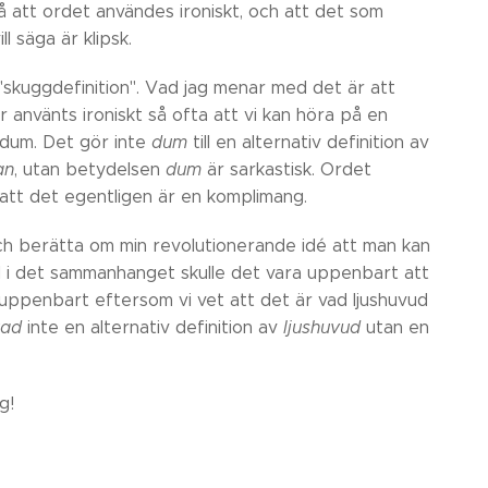
 att ordet användes ironiskt, och att det som
l säga är klipsk.
 "skuggdefinition". Vad jag menar med det är att
r använts ironiskt så ofta att vi kan höra på en
 dum. Det gör inte
dum
till en alternativ definition av
an
, utan betydelsen
dum
är sarkastisk. Ordet
att det egentligen är en komplimang.
 och berätta om min revolutionerande idé att man kan
ud i det sammanhanget skulle det vara uppenbart att
a uppenbart eftersom vi vet att det är vad ljushuvud
kad
inte en alternativ definition av
ljushuvud
utan en
g!