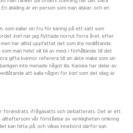
n om man tänker på ordets stavning när det bara
. En älskling är en person som man älskar, och en
, som kallar sin fru för käring på ett sätt som
 ordet
karl
när jag flyttade norrut förra året, efter
, men har alltid uppfattat det som lite nedlåtande.
om man helst vill bli av med, i förhållande till det
öra gifta kvinnor referera till sin äkte make som sin
arligen inte menade något illa. Kanske har delar av
nedlåtande att kalla någon för
karl
som det idag är
r förändrats, ifrågasatts och debatterats. Det är ett
 allteftersom vår förståelse av verkligheten omkring
let kan hitta på, och vilkas innebörd därför kan