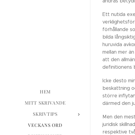
ändras betydli
Ett nutida ex
verklighetsfö
förhållande s
bilda långsikt
huruvida avko
mellan mer än 
att den allmänt
definitionens
Icke desto mi
beskattning o
HEM
större inflyta
MITT SKRIVANDE
därmed den jur
SKRIVTIPS
Men den mest 
juridisk skil
VECKANS ORD
respektive två