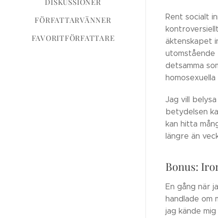
DISKUSSIONER
Rent socialt 
FÖRFATTARVÄNNER
kontroversiel
FAVORITFÖRFATTARE
äktenskapet in
utomstående pa
detsamma som 
homosexuella 
Jag vill belys
betydelsen ka
kan hitta mång
längre än vec
Bonus: Iron
En gång när ja
handlade om mi
jag kände mig