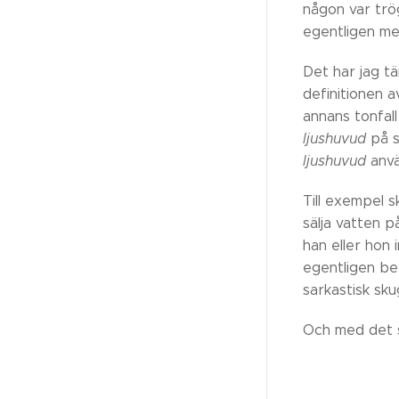
någon var trö
egentligen men
Det har jag tä
definitionen a
annans tonfal
ljushuvud
på 
ljushuvud
anvä
Till exempel s
sälja vatten 
han eller hon 
egentligen bet
sarkastisk sku
Och med det sa