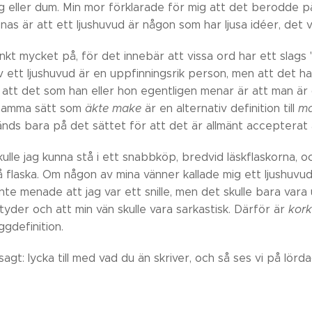
g eller dum. Min mor förklarade för mig att det berodde på
as är att ett ljushuvud är någon som har ljusa idéer, det vil
nkt mycket på, för det innebär att vissa ord har ett slags
v ett ljushuvud är en uppfinningsrik person, men att det ha
l att det som han eller hon egentligen menar är att man är
samma sätt som
äkte make
är en alternativ definition till
m
nds bara på det sättet för att det är allmänt accepterat 
kulle jag kunna stå i ett snabbköp, bredvid läskflaskorna,
på flaska. Om någon av mina vänner kallade mig ett ljushuv
inte menade att jag var ett snille, men det skulle bara var
yder och att min vän skulle vara sarkastisk. Därför är
kor
ggdefinition.
gt: lycka till med vad du än skriver, och så ses vi på lörda