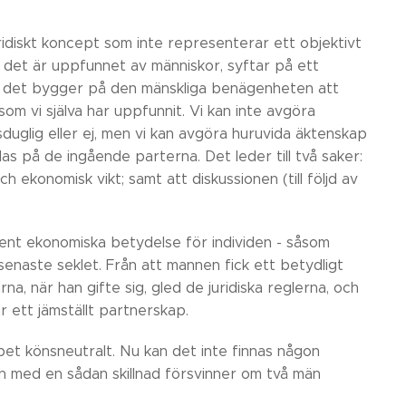
uridiskt koncept som inte representerar ett objektivt
 det är uppfunnet av människor, syftar på ett
om det bygger på den mänskliga benägenheten att
som vi själva har uppfunnit. Vi kan inte avgöra
uglig eller ej, men vi kan avgöra huruvida äktenskap
s på de ingående parterna. Det leder till två saker:
och ekonomisk vikt; samt att diskussionen (till följd av
ent ekonomiska betydelse för individen - såsom
senaste seklet. Från att mannen fick ett betydligt
a, när han gifte sig, gled de juridiska reglerna, och
ar ett jämställt partnerskap.
pet könsneutralt. Nu kan det inte finnas någon
en med en sådan skillnad försvinner om två män