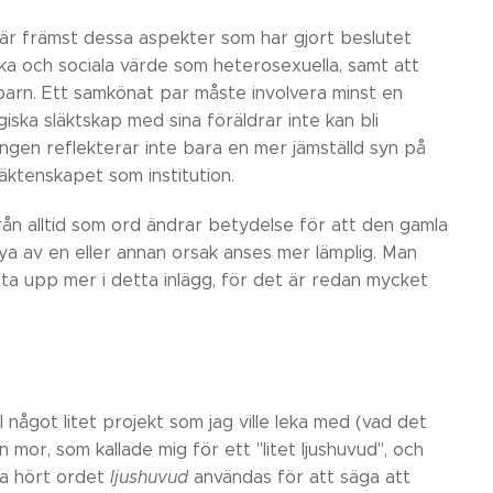
t är främst dessa aspekter som har gjort beslutet
ska och sociala värde som heterosexuella, samt att
 barn. Ett samkönat par måste involvera minst en
ogiska släktskap med sina föräldrar inte kan bli
gen reflekterar inte bara en mer jämställd syn på
ktenskapet som institution.
ifrån alltid som ord ändrar betydelse för att den gamla
ya av en eller annan orsak anses mer lämplig. Man
 ta upp mer i detta inlägg, för det är redan mycket
ll något litet projekt som jag ville leka med (vad det
mor, som kallade mig för ett "litet ljushuvud", och
ra hört ordet
ljushuvud
användas för att säga att