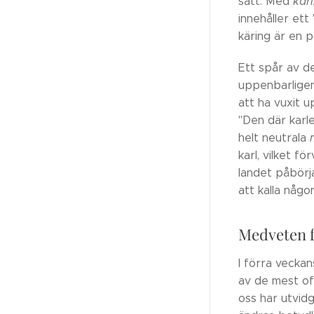
sätt. Med
kär
innehåller ett
käring är en 
Ett spår av de
uppenbarligen
att ha vuxit u
"Den där karle
helt neutrala
karl, vilket 
landet påbörj
att kalla någo
Medveten f
I förra vecka
av de mest of
oss har utvidg