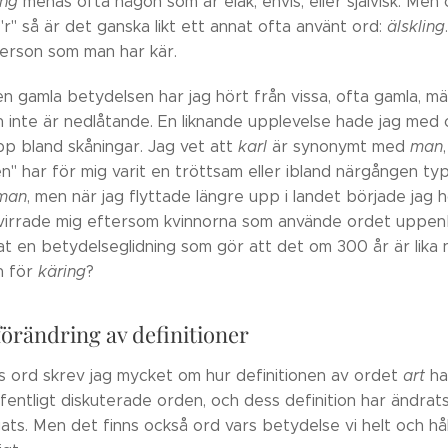
ing
menas ofta någon som är elak, envis, eller självisk. Me
 "r" så är det ganska likt ett annat ofta använt ord:
älskling
person som man har kär.
n gamla betydelsen har jag hört från vissa, ofta gamla, män
 inte är nedlåtande. En liknande upplevelse hade jag med
pp bland skåningar. Jag vet att
karl
är synonymt med
man
n" har för mig varit en tröttsam eller ibland närgången typ s
man
, men när jag flyttade längre upp i landet började jag h
förvirrade mig eftersom kvinnorna som använde ordet uppenb
at en betydelseglidning som gör att det om 300 år är lika 
n för
käring
?
örändring av definitioner
ns ord skrev jag mycket om hur definitionen av ordet
art
ha
fentligt diskuterade orden, och dess definition har ändrats
ats. Men det finns också ord vars betydelse vi helt och hål