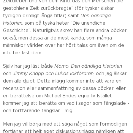
Zeitdieben und von dem Kind, das den Menschen die
gestohlene Zeit zurückbragte" (för tyskar älskar
tydligen orimligt långa titlar) samt
Den oändliga
historien
, som på tyska heter "Die unendliche
Geschichte". Naturligtvis skrev han flera andra böcker
också, men dessa är de mest kända, som många
människor världen över har hört talas om även om de
inte har läst dem.
Själv har jag läst både
Momo
,
Den oändliga historien
och
Jimmy Knapp och Lukas lokföraren
, och jag älskar
dem alla djupt. Detta inlägg kommer inte att vara en
recension eller sammanfattning av dessa böcker, eller
en berättelse om Michael Endes egna liv. Istället
kommer jag att berätta om vad i sagor som fängslade -
och fortfarande fängslar - mig.
Men jag vill börja med att säga något som förmodligen
förtjänar ett helt eget diskussionsinlägg, nämligen att