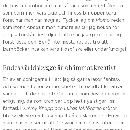
de bästa barnböckerna är sådana som underhåller en
som barn, men vars djup och finess blir uppenbara
först när man har mognat. Tyckte jag om
Momo
redan
som liten? Absolut, men numera älskar jag boken för
att jag förstår dess djup bättre än jag gjorde när jag
först läste den. Begå inte misstaget att tro att
barnböcker inte kan vara filosofiska eller underfundiga!
Endes världsbygge är ohämmat kreativt
En av anledningarna till att jag så gärna läser fantasy
och science fiction är möjligheten till oändligt kreativa
världar, och de bästa författarna inom dessa genrer är,
enligt mig, de som trampar upp helt nya stigar i sin
fantasi. I
Jimmy Knapp och Lukas lokföraren
stöter
titelkaraktärerna till exempel på en skenjätte. Han är en
man som inte ser ut att försvinna mot horisonten, utan