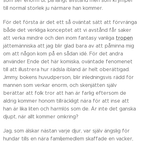
som ser enorm ut på långt avstånd men som krymper
till normal storlek ju närmare han kommer.
För det första är det ett så oväntat sätt att förvränga
både det verkliga konceptet att vi avstånd får saker
att verka mindre och den inom fantasy vanliga
tropen
jättemänniska att jag blir glad bara av att påminna mig
om att någon kom på en sådan idé. För det andra
använder Ende det här komiska, oväntade fenomenet
till att illustrera hur rädsla ibland är helt oberättigad.
Jimmy, bokens huvudperson, blir inledningsvis rädd för
mannen som verkar enorm, och skenjätten själv
berättar att folk tror att han är farlig eftersom de
aldrig kommer honom tillräckligt nära för att inse att
han är lika liten och harmlös som de. Är inte det ganska
djupt, när allt kommer omkring?
Jag, som älskar nästan varje djur, var själv ängslig för
hundar tills en nära familjemedlem skaffade en vacker,