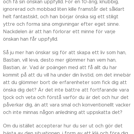
och få sin önskan uppfylld. För en 10-årig, knubbig,
ignorerad och mobbad liten kille framstår det såklart
helt fantastiskt, och han börjar önska sig ett stiligt
yttre och forma sina omgivningar efter eget sinne.
Nackdelen är att han förlorar ett minne för varje
önskan han får uppfylld.
Så ju mer han önskar sig för att skapa ett liv som han,
Bastian, vill leva, desto mer glömmer han vem han,
Bastian, är. Vad är poängen med att få allt du har
kommit på att du vill ha under din livstid, om det innebär
att du glömmer bort de erfarenheter som fick dig att
önska dig det? Är det inte bättre att fortfarande vara
tjock och veta och förstå varför du är det och hur det
påverkar dig, än att vara smal och konventionellt vacker
och inte minnas någon anledning att uppskatta det?
Om du istället accepterar hur du ser ut och gör det
bästa av den situationen, i form av att klä och föra dig