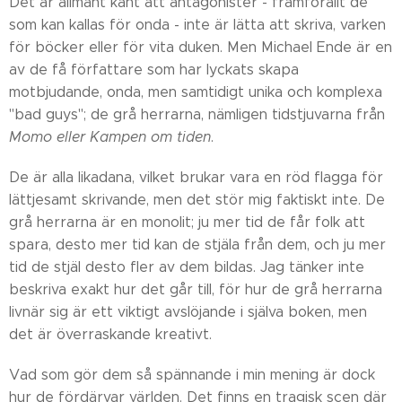
Det är allmänt känt att antagonister - framförallt de
som kan kallas för onda - inte är lätta att skriva, varken
för böcker eller för vita duken. Men Michael Ende är en
av de få författare som har lyckats skapa
motbjudande, onda, men samtidigt unika och komplexa
"bad guys"; de grå herrarna, nämligen tidstjuvarna från
Momo eller Kampen om tiden
.
De är alla likadana, vilket brukar vara en röd flagga för
lättjesamt skrivande, men det stör mig faktiskt inte. De
grå herrarna är en monolit; ju mer tid de får folk att
spara, desto mer tid kan de stjäla från dem, och ju mer
tid de stjäl desto fler av dem bildas. Jag tänker inte
beskriva exakt hur det går till, för hur de grå herrarna
livnär sig är ett viktigt avslöjande i själva boken, men
det är överraskande kreativt.
Vad som gör dem så spännande i min mening är dock
hur de fördärvar världen. Det finns en tragisk scen där