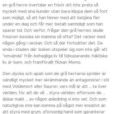
en grå herre övertalar en frisör att inte prata så
mycket med sina kunder utan bara klippa dem så fort
som möjligt, så att han hinner med att betjäna fler
under en dag och får mer betalt samtidigt som han
sparar tid. Och varför, frågar den grå herren, skulle
frisören besöka sin mamma så ofta? Det räcker med
någon gång i veckan. Och så där fortsätter det. De
enda i staden där boken utspelar sig som inte går att
"omvända" från behagliga liv till tidssparande, häktiska
liv, är barn, och framförallt flickan Momo.
Den olycka och apati som de grå herrarna sprider är
oändligt mycket mer skrämmande än antagonister i stil
med Voldemort eller Sauron, vars mål är att ... ta över
världen, för att de vill ... styra världen, eftersom de ...
älskar makt ... av någon anledning vi inte vet. Och som
naturligtvis inte kan komma på något mer kreativt än
att styra med grym, oförsonlig hand som garanterar