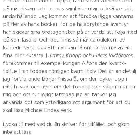
böcker inte är enbart djupa, fantastiska kommentarer
på människan och hennes samhälle, utan också genuint
underhållande. Jag kommer att försöka lägga vantarna
på fler av hans böcker, för de halsbrytande äventyr
han skickar sina protagonister på är värda att följa med
på som läsare. Och det finns så många guldkorn av
komedi i varje bok att man kan få ont i kinderna av att
flina eller skratta. I
Jimmy Knapp och Lukas lokföraren
förekommer till exempel kungen Alfons den kvart-i-
tolfte. Han föddes nämligen kvart i tolv. Det är en detalj
jag fortfarande börjar fnissa åt om den dyker upp i
mitt huvud, och även om det förmodligen säger mer om
mig och om hur löjligt lättroad jag är, tänker jag
använda det som ytterligare ett argument för att du
skall läsa Michael Endes verk.
Lycka till med vad du än skriver för tillfället, och glöm
inte att läsa!