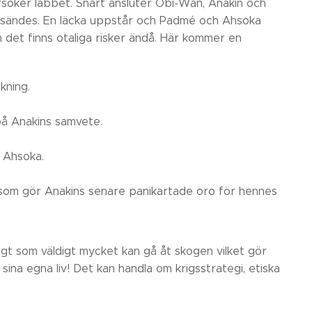
söker labbet. Snart ansluter Obi-Wan, Anakin och
n sändes. En läcka uppstår och Padmé och Ahsoka
 det finns otaliga risker ändå. Här kommer en
kning.
 på Anakins samvete.
 Ahsoka.
som gör Anakins senare panikartade oro för hennes
t som väldigt mycket kan gå åt skogen vilket gör
ina egna liv! Det kan handla om krigsstrategi, etiska