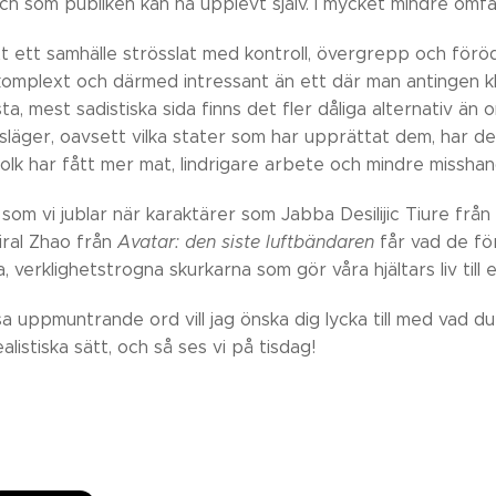
och som publiken kan ha upplevt själv. I mycket mindre omf
t ett samhälle strösslat med kontroll, övergrepp och föröd
omplext och därmed intressant än ett där man antingen klar
sta, mest sadistiska sida finns det fler dåliga alternativ än 
släger, oavsett vilka stater som har upprättat dem, har 
folk har fått mer mat, lindrigare arbete och mindre misshan
som vi jublar när karaktärer som Jabba Desilijic Tiure från
ral Zhao från
Avatar: den siste luftbändaren
får vad de för
a, verklighetstrogna skurkarna som gör våra hjältars liv till 
 uppmuntrande ord vill jag önska dig lycka till med vad du
ealistiska sätt, och så ses vi på tisdag!