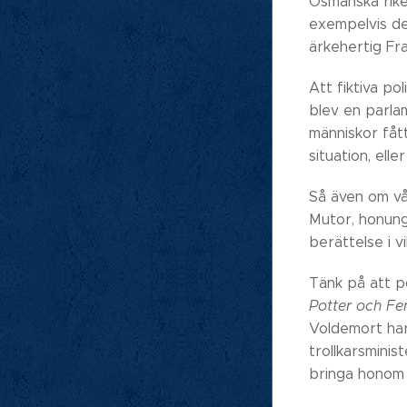
Osmanska rike
exempelvis de
ärkehertig Fr
Att fiktiva po
blev en parla
människor fått
situation, ell
Så även om vål
Mutor, honung
berättelse i 
Tänk på att po
Potter och Fe
Voldemort har 
trollkarsminis
bringa honom 