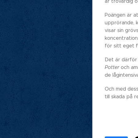
är trovärdig 
Poängen är at
upprörande, k
visar sin gröv
koncentration
för sitt eget 
Det är därför 
Potter
och ami
de lågintensiv
Och med dessa
till skada på r