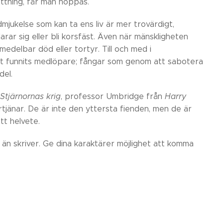
attning, får man hoppas.
mjukelse som kan ta ens liv är mer trovärdigt,
ar sig eller bli korsfäst. Även när mänskligheten
omedelbar död eller tortyr. Till och med i
det funnits medlöpare; fångar som genom att sabotera
del.
Stjärnornas krig
, professor Umbridge från
Harry
tjänar. De är inte den yttersta fienden, men de är
ett helvete.
 än skriver. Ge dina karaktärer möjlighet att komma