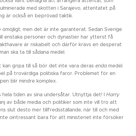
 också varit benägna att arrangera attentat, som
ulminerade med skotten i Sarajevo, attentatet på
ing är också en beprövad taktik.
te omöjligt, men det är inte garanterat. Sedan Sverige
ill enstaka personer och dynastier har ytterst få
n makthavare är riskabelt och därför krävs en desperat
 man ska ta till sådana medel.
 kan gripa till så bör det inte vara deras
enda
medel.
el på trovärdiga politiska faror. Problemet för en
mpen blir mindre komplex.
hela tiden av sina undersåtar. Utnyttja det! I
Harry
j av både media och politiker som inte vill tro att
slut desto mer tillfredsställande, när till och med
inte ointressant bara för att ministeriet inte försöker