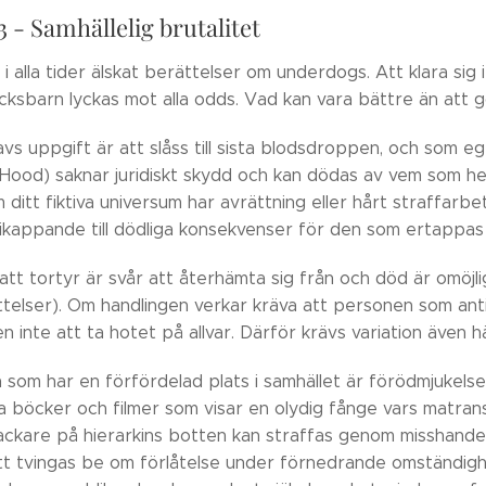
 - Samhällelig brutalitet
i alla tider älskat berättelser om underdogs. Att klara sig i
cksbarn lyckas mot alla odds. Vad kan vara bättre än att g
avs uppgift är att slåss till sista blodsdroppen, och som egen
Hood) saknar juridiskt skydd och kan dödas av vem som hel
l. Om ditt fiktiva universum har avrättning eller hårt straffa
ikappande till dödliga konsekvenser för den som ertappas e
tt tortyr är svår att återhämta sig från och död är omöjli
ttelser). Om handlingen verkar kräva att personen som ant
 inte att ta hotet på allvar. Därför krävs variation även hä
 som har en förfördelad plats i samhället är förödmjukelse
 böcker och filmer som visar en olydig fånge vars matranso
ackare på hierarkins botten kan straffas genom misshandel i
tt tvingas be om förlåtelse under förnedrande omständig