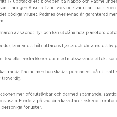
vsnitt 17 upptäcks ett biovapen på Naboo och Padmé under
samt lärlingen Ahsoka Tano, vars öde var okänt när serie
 det dödliga viruset. Padmés överlevnad är garanterad men
m:
naren av vapnet flyr och kan utplåna hela planeters befol
 dör, lämnar ett hål i tittarens hjärta och blir ännu ett liv
n Rex eller andra kloner dör med motsvarande effekt som
ckas rädda Padmé men hon skadas permanent på ett sätt 
r trovärdig.
uationen mer oförutsägbar och därmed spännande, samtidig
nslosam. Fundera på vad dina karaktärer riskerar förutom s
 personliga förluster.