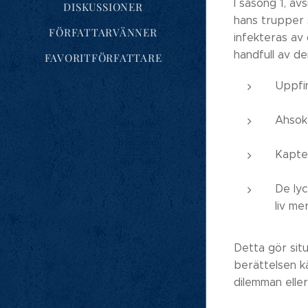
I säsong 1, a
DISKUSSIONER
hans trupper 
FÖRFATTARVÄNNER
infekteras av
handfull av de
FAVORITFÖRFATTARE
Uppfin
Ahsoka
Kapte
De ly
liv me
Detta gör sit
berättelsen kä
dilemman eller