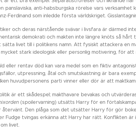
t är ett bra exempel. Separatiströrelser och liknande har
n panslaviska, anti-habsburgska rörelse vars verksamhet k
anz-Ferdinand som inledde första världskriget. Gisslantagn
litiker och deras närstående svävar i livsfara är därmed in
mentarisk demokrati och makten inte längre knöts så hårt t
 sätta livet till i politikens namn. Att fysiskt attackera e
er mycket stark ideologisk eller personlig motivering, för att
d eller rentav död kan vara medel som en fiktiv antagonist
sfällor, utpressning, åtal och smutskastning är bara exemp
vilken huvudpersonens parti vinner eller dör är att maktka
litik är ett skådespel; makthavare bevakas och utvärderas 
nixorden
(spoilervarning) utsätts Harry för en förtalskampan
återvänt. Den plåga som det utsätter Harry för gör bokens 
ter Fudge tvingas erkänna att Harry har rätt. Konflikten är 
om livet.