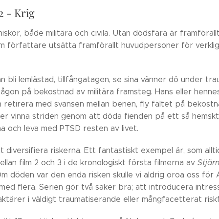
2 - Krig
niskor, både militära och civila. Utan dödsfara är framföral
m författare utsätta framförallt huvudpersoner för verklig
n bli lemlästad, tillfångatagen, se sina vänner dö under tra
någon på bekostnad av militära framsteg. Hans eller hennes
retirera med svansen mellan benen, fly fältet på bekostnad
ler vinna striden genom att döda fienden på ett så hemskt 
na och leva med PTSD resten av livet.
 diversifiera riskerna. Ett fantastiskt exempel är, som allt
ellan film 2 och 3 i de kronologiskt första filmerna av
Stjär
 Om döden var den enda risken skulle vi aldrig oroa oss fö
med flera. Serien gör två saker bra; att introducera intre
aktärer i väldigt traumatiserande eller mångfacetterat riskf