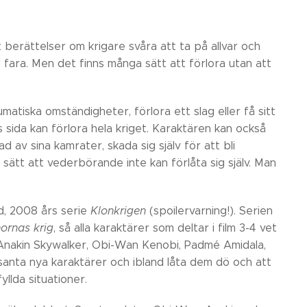
lt berättelser om krigare svåra att ta på allvar och
 fara. Men det finns många sätt att förlora utan att
umatiska omständigheter, förlora ett slag eller få sitt
 sida kan förlora hela kriget. Karaktären kan också
 av sina kamrater, skada sig själv för att bli
sätt att vederbörande inte kan förlåta sig själv. Man
id, 2008 års serie
Klonkrigen
(spoilervarning!). Serien
nornas krig
, så alla karaktärer som deltar i film 3-4 vet
r Anakin Skywalker, Obi-Wan Kenobi, Padmé Amidala,
ssanta nya karaktärer och ibland låta dem dö och att
yllda situationer.