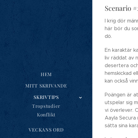
Scenario #
I krig dör män
här bör du so
dö.
En karaktär ka
liv räddat av 
desertera och 
hemskickad el
HEM
kan också vin
MITT SKRIVANDE
Poängen är att
SKRIVTIPS
utspelar sig m
Tropstudier
vi överlever.
Konflikt
Aayla Secura 
sätta sina kar
VECKANS ORD