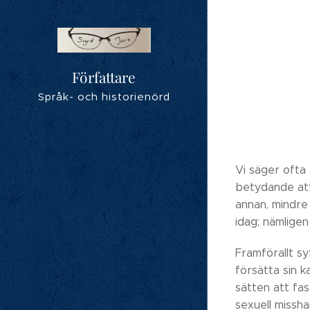
Författare
Språk- och historienörd
Vi säger ofta 
betydande att 
annan, mindre 
idag; nämligen
Framförallt sy
försätta sin 
sätten att fasc
sexuell missh