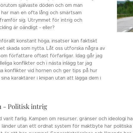
förutom självaste döden och om man
 har man en ofta lång och smärtsam
framför sig. Utrymmet för intrig och
kling är oändligt - eller?
förallt konstant höga, insatser kan faktiskt
ket skada som nytta. Låt oss utforska några av
som författare oftast förfarligar. Idag går jag
eliga konflikter och i nästa inlägg tar jag
a konflikter vid hornen och ger tips på hur
sina karaktärer i knipan utan att lägga dem i
 - Politisk intrig
ltid varit farlig. Kampen om resurser, gränser och ideologi 
I länder utan ett ordnat system för maktbyte har politisk