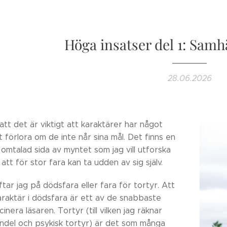
Höga insatser del 1: Samhä
28.06.2026
att det är viktigt att karaktärer har något
förlora om de inte når sina mål. Det finns en
omtalad sida av myntet som jag vill utforska
 att för stor fara kan ta udden av sig själv.
ftar jag på dödsfara eller fara för tortyr. Att
karaktär i dödsfara är ett av de snabbaste
inera läsaren. Tortyr (till vilken jag räknar
andel och psykisk tortyr) är det som många