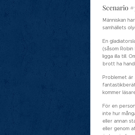
Scenario #3
Människan har 
samhällets oly
En gladiatorsl
(såsom Robin 
ligga illa til
brott ha hand
Problemet är a
fantastikberä
kommer läsaren
För en person
inte hur många
eller annan st
eller genom a