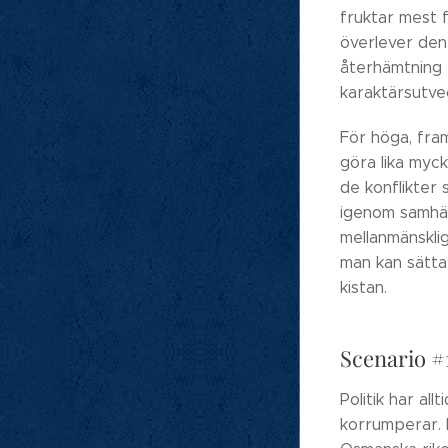
fruktar mest 
överlever den
återhämtning 
karaktärsutvec
För höga, fram
göra lika myc
de konflikter 
igenom samhäll
mellanmänsklig
man kan sätta 
kistan.
Scenario #1
Politik har al
korrumperar. 