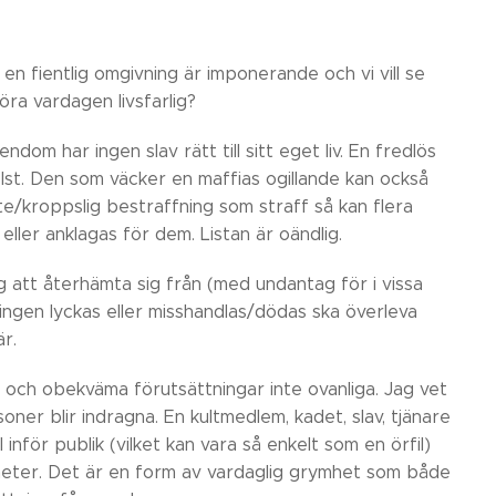
 en fientlig omgivning är imponerande och vi vill se
öra vardagen livsfarlig?
dom har ingen slav rätt till sitt eget liv. En fredlös
st. Den som väcker en maffias ogillande kan också
rbete/kroppslig bestraffning som straff så kan flera
ller anklagas för dem. Listan är oändlig.
g att återhämta sig från (med undantag för i vissa
ingen lyckas eller misshandlas/dödas ska överleva
r.
 och obekväma förutsättningar inte ovanliga. Jag vet
ner blir indragna. En kultmedlem, kadet, slav, tjänare
nför publik (vilket kan vara så enkelt som en örfil)
heter. Det är en form av vardaglig grymhet som både