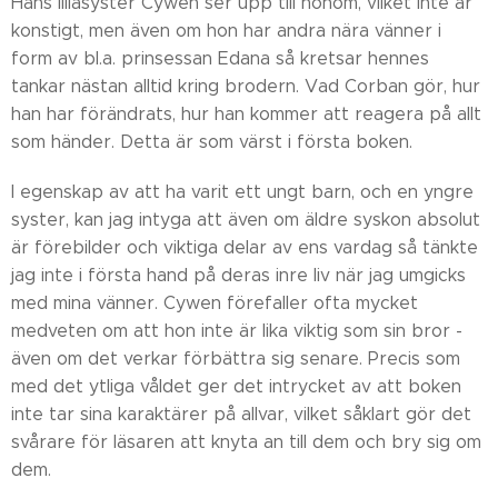
Hans lillasyster Cywen ser upp till honom, vilket inte är
konstigt, men även om hon har andra nära vänner i
form av bl.a. prinsessan Edana så kretsar hennes
tankar nästan alltid kring brodern. Vad Corban gör, hur
han har förändrats, hur han kommer att reagera på allt
som händer. Detta är som värst i första boken.
I egenskap av att ha varit ett ungt barn, och en yngre
syster, kan jag intyga att även om äldre syskon absolut
är förebilder och viktiga delar av ens vardag så tänkte
jag inte i första hand på deras inre liv när jag umgicks
med mina vänner. Cywen förefaller ofta mycket
medveten om att hon inte är lika viktig som sin bror -
även om det verkar förbättra sig senare. Precis som
med det ytliga våldet ger det intrycket av att boken
inte tar sina karaktärer på allvar, vilket såklart gör det
svårare för läsaren att knyta an till dem och bry sig om
dem.