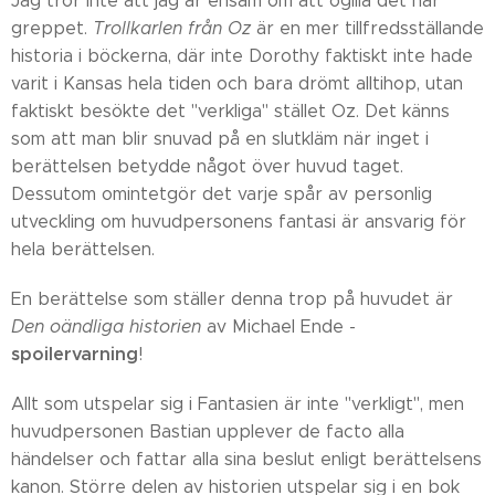
Jag tror inte att jag är ensam om att ogilla det här
greppet.
Trollkarlen från Oz
är en mer tillfredsställande
historia i böckerna, där inte Dorothy faktiskt inte hade
varit i Kansas hela tiden och bara drömt alltihop, utan
faktiskt besökte det "verkliga" stället Oz. Det känns
som att man blir snuvad på en slutkläm när inget i
berättelsen betydde något över huvud taget.
Dessutom omintetgör det varje spår av personlig
utveckling om huvudpersonens fantasi är ansvarig för
hela berättelsen.
En berättelse som ställer denna trop på huvudet är
Den oändliga historien
av Michael Ende -
spoilervarning
!
Allt som utspelar sig i Fantasien är inte "verkligt", men
huvudpersonen Bastian upplever de facto alla
händelser och fattar alla sina beslut enligt berättelsens
kanon. Större delen av historien utspelar sig i en bok