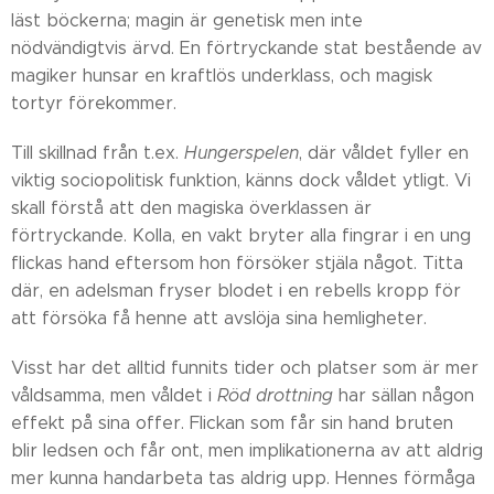
läst böckerna; magin är genetisk men inte
nödvändigtvis ärvd. En förtryckande stat bestående av
magiker hunsar en kraftlös underklass, och magisk
tortyr förekommer.
Till skillnad från t.ex.
Hungerspelen
, där våldet fyller en
viktig sociopolitisk funktion, känns dock våldet ytligt. Vi
skall förstå att den magiska överklassen är
förtryckande. Kolla, en vakt bryter alla fingrar i en ung
flickas hand eftersom hon försöker stjäla något. Titta
där, en adelsman fryser blodet i en rebells kropp för
att försöka få henne att avslöja sina hemligheter.
Visst har det alltid funnits tider och platser som är mer
våldsamma, men våldet i
Röd drottning
har sällan någon
effekt på sina offer. Flickan som får sin hand bruten
blir ledsen och får ont, men implikationerna av att aldrig
mer kunna handarbeta tas aldrig upp. Hennes förmåga