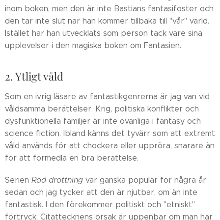
inom boken, men den är inte Bastians fantasifoster och
den tar inte slut när han kommer tillbaka till "vår" värld.
Istället har han utvecklats som person tack vare sina
upplevelser i den magiska boken om Fantasien.
2. Ytligt våld
Som en ivrig läsare av fantastikgenrerna är jag van vid
våldsamma berättelser. Krig, politiska konflikter och
dysfunktionella familjer är inte ovanliga i fantasy och
science fiction. Ibland känns det tyvärr som att extremt
våld används för att chockera eller uppröra, snarare än
för att förmedla en bra berättelse.
Serien
Röd drottning
var ganska populär för några år
sedan och jag tycker att den är njutbar, om än inte
fantastisk. I den förekommer politiskt och "etniskt"
förtryck. Citattecknens orsak är uppenbar om man har