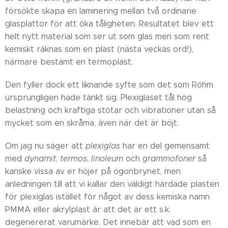
försökte skapa en laminering mellan två ordinarie
glasplattor för att öka tåligheten. Resultatet blev ett
helt nytt material som ser ut som glas men som rent
kemiskt räknas som en plast (nästa veckas ord!),
närmare bestämt en termoplast.
Den fyller dock ett liknande syfte som det som Röhm
ursprungligen hade tänkt sig. Plexiglaset tål hög
belastning och kraftiga stötar och vibrationer utan så
mycket som en skråma, även när det är böjt.
Om jag nu säger att
plexiglas
har en del gemensamt
med
dynamit
,
termos
,
linoleum
och
grammofoner
så
kanske vissa av er höjer på ögonbrynet, men
anledningen till att vi kallar den väldigt härdade plasten
för plexiglas istället för något av dess kemiska namn
PMMA eller akrylplast är att det är ett s.k.
degenererat varumärke. Det innebär att vad som en