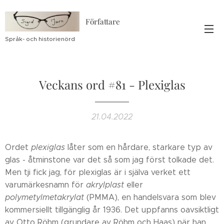
Författare
Språk- och historienörd
Veckans ord #81 - Plexiglas
21.04.2022
Ordet
plexiglas
låter som en hårdare, starkare typ av
glas - åtminstone var det så som jag först tolkade det.
Men tji fick jag, för plexiglas är i själva verket ett
varumärkesnamn för
akrylplast
eller
polymetylmetakrylat
(PMMA), en handelsvara som blev
kommersiellt tillgänglig år 1936. Det uppfanns oavsiktligt
av Otto Röhm (grundare av Röhm och Haas) när han