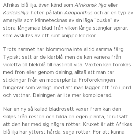
Afrikas blå lilja, även känd som
Afrikansk lilja
eller
Kärlekslilja
, heter på latin
Agapanthus
och är en typ av
amaryllis som kännetecknas av sin låga "buske" av
stora, långsmala blad från vilken långa stänglar spirar,
som avslutas av ett runt knippe klockor.
Trots namnet har blommorna inte alltid samma färg.
Typiskt sett är de klarblå, men de kan variera från
violetta till blekblå till nästintill vita. Växten kan förökas
med frön eller genom delning, alltså att man tar
sticklingar från en moderplanta. Fröförökningen
fungerar som vanligt, med att man lägger ett frö i jord
och vattnar. Delningen är lite mer komplicerad.
När en ny så kallad bladrosett växer fram kan den
skiljas från resten och bilda en egen planta, förutsatt
att den har med sig några rötter. Kruxet är att Afrikas
blå lilja har ytterst hårda, sega rötter. För att kunna