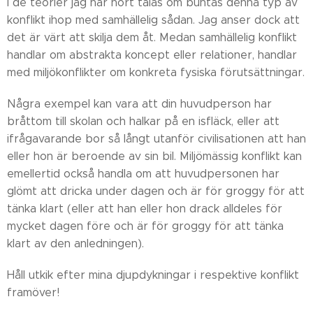
I de teorier jag har hört talas om buntas denna typ av
konflikt ihop med samhällelig sådan. Jag anser dock att
det är värt att skilja dem åt. Medan samhällelig konflikt
handlar om abstrakta koncept eller relationer, handlar
med miljökonflikter om konkreta fysiska förutsättningar.
Några exempel kan vara att din huvudperson har
bråttom till skolan och halkar på en isfläck, eller att
ifrågavarande bor så långt utanför civilisationen att han
eller hon är beroende av sin bil. Miljömässig konflikt kan
emellertid också handla om att huvudpersonen har
glömt att dricka under dagen och är för groggy för att
tänka klart (eller att han eller hon drack alldeles för
mycket dagen före och är för groggy för att tänka
klart av den anledningen).
Håll utkik efter mina djupdykningar i respektive konflikt
framöver!