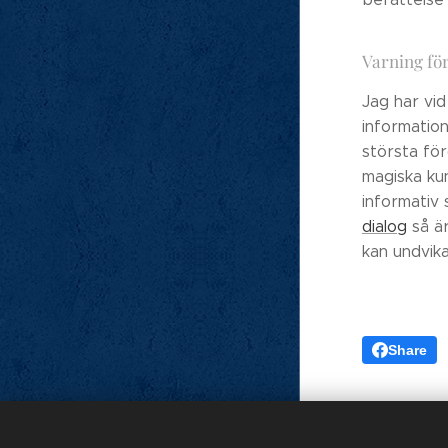
Varning fö
Jag har vid
informatio
största för
magiska ku
informativ 
dialog
så är
kan undvik
Share