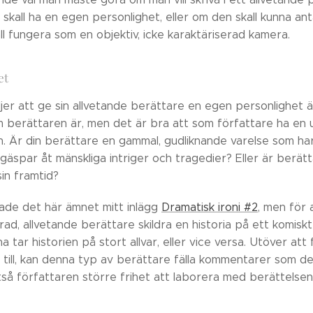
skall ha en egen personlighet, eller om den skall kunna ant
l fungera som en objektiv, icke karaktäriserad kamera.
et
er att ge sin allvetande berättare en egen personlighet ä
 berättaren är, men det är bra att som författare ha en u
n. Är din berättare en gammal, gudliknande varelse som h
 gäspar åt mänskliga intriger och tragedier? Eller är ber
in framtid?
ade det här ämnet mitt inlägg
Dramatisk ironi #2
, men för 
rad, allvetande berättare skildra en historia på ett komi
a tar historien på stort allvar, eller vice versa. Utöver 
 till, kan denna typ av berättare fälla kommentarer som de 
tså författaren större frihet att laborera med berättelsen