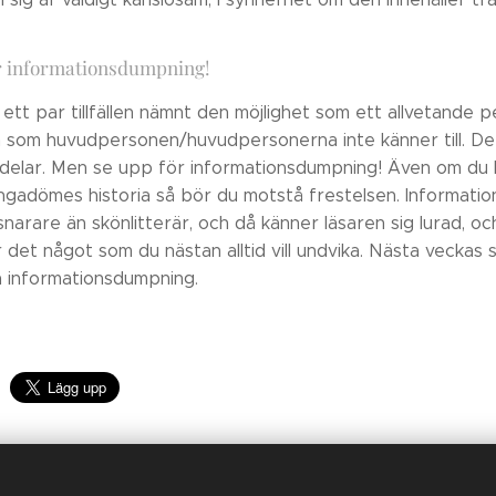
r informationsdumpning!
 ett par tillfällen nämnt den möjlighet som ett allvetande 
n som huvudpersonen/huvudpersonerna inte känner till. Det
delar. Men se upp för informationsdumpning! Även om du kan 
ngadömes historia så bör du motstå frestelsen. Informatio
snarare än skönlitterär, och då känner läsaren sig lurad, 
 det något som du nästan alltid vill undvika. Nästa veckas
a informationsdumpning.