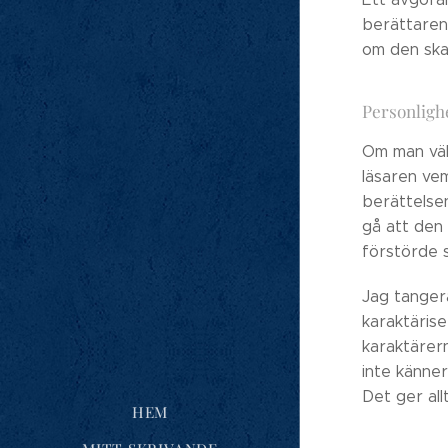
berättaren 
om den skal
Personligh
Om man välj
läsaren vem
berättelse
gå att den
förstörde s
Jag tanger
karaktärise
karaktärern
inte känner
Det ger all
HEM