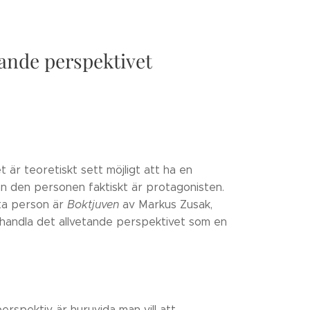
tande perspektivet
 är teoretiskt sett möjligt att ha en
an den personen faktiskt är protagonisten.
ta person är
Boktjuven
av Markus Zusak,
handla det allvetande perspektivet som en
erspektiv är huruvida man vill att