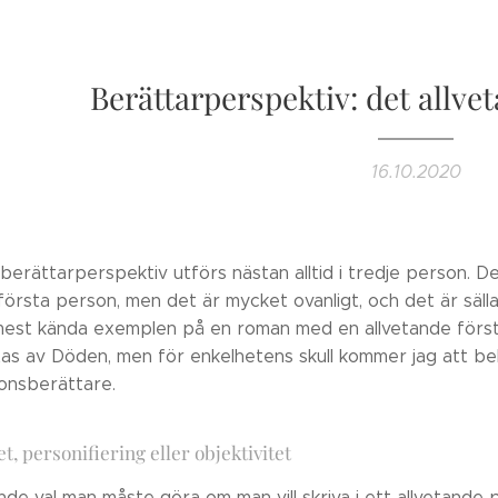
Berättarperspektiv: det allve
16.10.2020
berättarperspektiv utförs nästan alltid i tredje person. Det
första person, men det är mycket ovanligt, och det är säll
mest kända exemplen på en roman med en allvetande förs
as av Döden, men för enkelhetens skull kommer jag att be
onsberättare.
t, personifiering eller objektivitet
de val man måste göra om man vill skriva i ett allvetande p