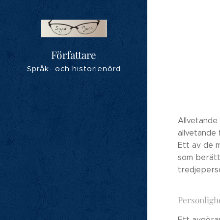
Författare
Språk- och historienörd
Allvetande 
allvetande 
Ett av de 
som berätt
tredjepers
Personlighe
Ett avgöran