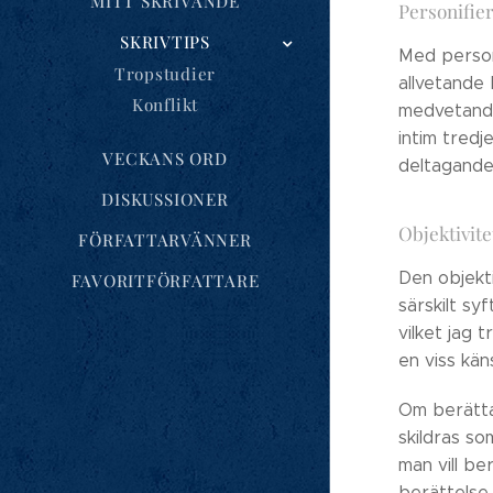
MITT SKRIVANDE
Personifie
SKRIVTIPS
Med person
Tropstudier
allvetande 
Konflikt
medvetande
intim tredj
VECKANS ORD
deltagande 
DISKUSSIONER
Objektivite
FÖRFATTARVÄNNER
Den objekti
FAVORITFÖRFATTARE
särskilt sy
vilket jag 
en viss kän
Om berättar
skildras so
man vill be
berättelse 