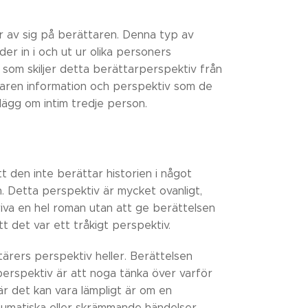
r av sig på berättaren. Denna typ av
der in i och ut ur olika personers
 som skiljer detta berättarperspektiv från
äsaren information och perspektiv som de
inlägg om intim tredje person.
t den inte berättar historien i något
en. Detta perspektiv är mycket ovanligt,
kriva en hel roman utan att ge berättelsen
tt det var ett tråkigt perspektiv.
tärers perspektiv heller. Berättelsen
a perspektiv är att noga tänka över varför
när det kan vara lämpligt är om en
raumatiska eller skrämmande händelser.