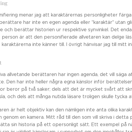
ring
ifiering menar jag att karaktärernas personligheter färga
berättare har inte en egen agenda eller "karaktär" utan gli
 och berättar historien ur respektive synvinkel. Det enda
e person är att den personifierade allvetaren kan delge l
karaktärerna inte känner till. I övrigt hänvisar jag till mitt 
t
va allvetande berättaren har ingen agenda, det vill säga at
fte. Den har inte heller några egna känslor inför berättels
tror beror på två saker; dels att det är mycket svårt att s
sla, och dels att många nutida läsare troligen skulle tycka a
en är helt objektiv kan den nämligen inte anta olika karak
m genom en kamera. Mitt råd till den som vill skriva i dett
rätta sin historia på ett opersonligt sätt. Ett exempel på 
i sig är väldigt känslosam, i synnerhet om den innehåller t