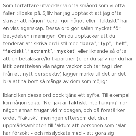
Som författare utvecklar vi ofta småord som vi ofta
faller tillbaka på. Själv har jag upptäckt att jag ofta
skriver att någon “bara” gör något eller “faktiskt” har
en viss egenskap. Dessa ord gör sällan mycket för
betydelsen i meningen. Om du upptäcker att du
bara
typ
helt
tenderar att skriva ord i stil med “
”, “
”, “
”,
faktiskt
extremt
mycket
“
”, “
”, “
” eller liknande så ofta
att en betaläsare/kritikpartner (eller du själv, när du har
låtit berättelsen vila några veckor och tar tag i den
från ett nytt perspektiv) lägger märke till det är det
bra att ta bort så många av dem som möjligt.
Ibland kan dessa ord dock tjäna ett syfte. Till exempel
faktiskt
kan någon säga: “Nej, jag är
inte hungrig” när
någon annan trugar vid middagen, och då förstärker
ordet “faktiskt” meningen eftersom det drar
uppmärksamheten till faktum att personen som talar
har försökt - och misslyckats med - att göra sig