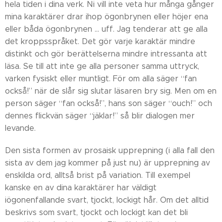
hela tiden i dina verk. Ni vill inte veta hur många gånger
mina karaktärer drar ihop ögonbrynen eller höjer ena
eller båda ögonbrynen … uff. Jag tenderar att ge alla
det kroppsspråket. Det gör varje karaktär mindre
distinkt och gör berättelserna mindre intressanta att
läsa. Se till att inte ge alla personer samma uttryck,
varken fysiskt eller muntligt. För om alla säger “fan
också!” när de slår sig slutar läsaren bry sig. Men om en
person säger “fan också!”, hans son säger “ouch!” och
dennes flickvän säger “jäklar!” så blir dialogen mer
levande.
Den sista formen av prosaisk upprepning (i alla fall den
sista av dem jag kommer på just nu) är upprepning av
enskilda ord, alltså brist på variation. Till exempel
kanske en av dina karaktärer har väldigt
iögonenfallande svart, tjockt, lockigt hår. Om det alltid
beskrivs som svart, tjockt och lockigt kan det bli