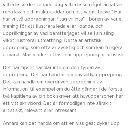
vill inte
Jag vill inte
se de skadade.
se något annat än
rena lakan och mjuka kuddar och ett varmt täcke.” Här
har vi två upprepningar; “Jag vill inte” i början av varje
mening för att illustrera leda eller lidande, och
uppräkningar av vad berättarjaget vill se i sin säng,
vilket illustrerar utmattning. Detta är artistisk
upprepning, som ofta är avsiktlig och som kan fungera
utmärkt. Man märker oftast när upprepning är artistisk.
Det här tipset handlar inte om den typen av
upprepning. Det här handlar om oavsiktlig upprepning.
Det kan handla om överdriven upprepning av
information, till exempel om du åtta gånger i de första
två kapitlena av din bok skriver att huvudpersonen har
ett vitt skrivbord. Det är förmodligen inte särskilt
artistiskt, relevant eller intressant.
Annars kan det handla om att en viss gest dyker upp