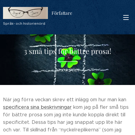
Författare
Språk- och historienörd
3 små tips för bättre prosa!
19.06.2021
När jag förra veckan skrev ett inlägg om hur man kan
specificera sina beskrivningar
kom jag på fler små tips
för bättre prosa som jag inte kunde koppla direkt till
specificitet. Dessa tips har jag snappat upp lite här
och var. Till skillnad från “nyckelreplikerna” (som jag