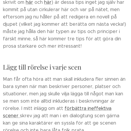
skrivit om
här
och
här
) är dessa tips inget jag själv har
kommit på utan cirkulerar här och var på nätet, men
eftersom jag nu håller på att redigera en novell på
djupet (vilket jag kommer att berätta om nästa vecka!)
måste jag hålla den här typen av tips och principer i
färskt minne, så här kommer tre tips för att göra din
prosa starkare och mer intressant!
Lägg till rörelse i varje scen
Man får ofta höra att man skall inkludera fler sinnen än
bara synen när man beskriver personer, platser och
situationer, men jag skulle vilja lägga till något man kan
se men som inte alltid inkluderas i beskrivningar är
rörelse. I mitt inlägg om att
förbättra ineffektiva
scener
skrev jag att man i en dialogtung scen gärna
kan ge sina karaktärer en syssla för att ge scenen
rörelse och inte bara låta folk prata.