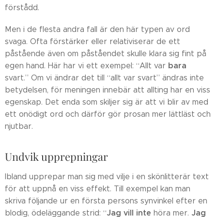
förstådd.
Men i de flesta andra fall är den här typen av ord
svaga. Ofta förstärker eller relativiserar de ett
påstående även om påståendet skulle klara sig fint på
bara
egen hand. Här har vi ett exempel: “Allt var
svart.” Om vi ändrar det till “allt var svart” ändras inte
betydelsen, för meningen innebär att allting har en viss
egenskap. Det enda som skiljer sig är att vi blir av med
ett onödigt ord och därför gör prosan mer lättläst och
njutbar.
Undvik upprepningar
Ibland upprepar man sig med vilje i en skönlitterär text
för att uppnå en viss effekt. Till exempel kan man
skriva följande ur en första persons synvinkel efter en
Jag vill inte
Jag
blodig, ödeläggande strid: “
höra mer.